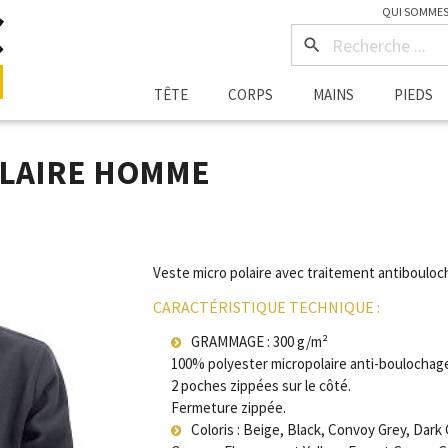
QUI SOMMES
search
TÊTE
CORPS
MAINS
PIEDS
OLAIRE HOMME
Veste micro polaire avec traitement antiboulo
CARACTÉRISTIQUE TECHNIQUE :
GRAMMAGE : 300 g/m²
100% polyester micropolaire anti-boulochag
2 poches zippées sur le côté.
Fermeture zippée.
Coloris : Beige, Black, Convoy Grey, Dark