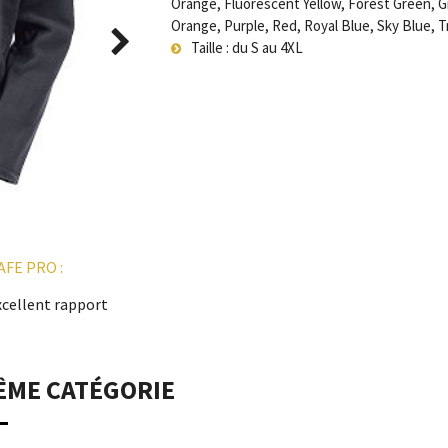
Orange, Fluorescent Yellow, Forest Green, Gr
Orange, Purple, Red, Royal Blue, Sky Blue, T
Taille : du S au 4XL
FE PRO :
excellent rapport
ÊME CATÉGORIE