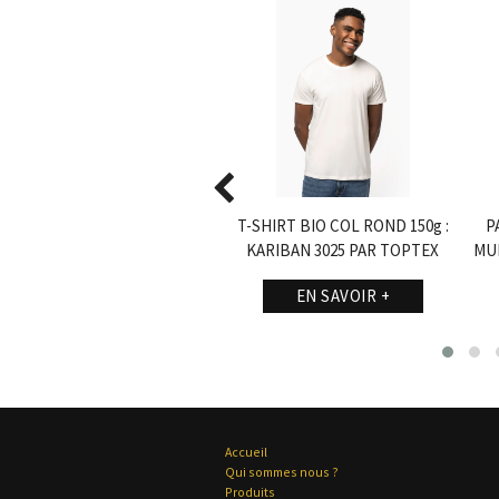
TE SOFTSHELL 2 COUCHES :
T-SHIRT BIO COL ROND 150g :
P
K424 DE TOPTEX
KARIBAN 3025 PAR TOPTEX
MUL
EN SAVOIR +
EN SAVOIR +
Accueil
Qui sommes nous ?
Produits