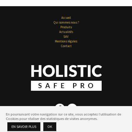
Accueil
Qui sommes nous ?
Produits
Actualités
SAV
Mentions légales
Contact
En poursuivant votre navigation sur ce site, vous acceptez l’utilisation de
Cookies pour réaliser des statistiques de visites anonymes.
EN SAVOIR PLUS
OK