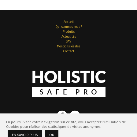
Accueil
Qui sommes nous ?
Produits
Actualités
SAV
Mentions légales
Contact
En poursuivant votre navigation sur ce site, vous acceptez l’utilisation de
Cookies pour réaliser des statistiques de visites anonymes.
EN SAVOIR PLUS
OK