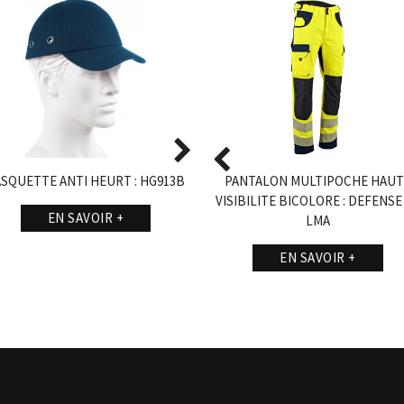
SQUETTE ANTI HEURT : HG913B
CHAUSSURE MONTANTE SPECIALE
Calotte écran arc électrique
PANTALON MULTIPOCHE HAUT
BTP : X-CLAW PROOF DE
VISIBILITE BICOLORE : DEFENSE
EN SAVOIR +
EN SAVOIR +
COVERGUARD
LMA
EN SAVOIR +
EN SAVOIR +